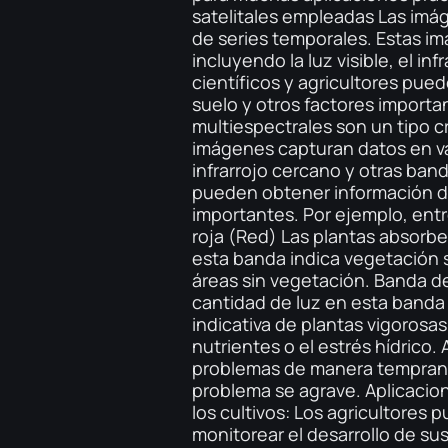
satelitales empleadas Las imág
de series temporales. Estas i
incluyendo la luz visible, el in
científicos y agricultores pue
suelo y otros factores import
multiespectrales son un tipo cr
imágenes capturan datos en var
infrarrojo cercano y otras band
pueden obtener información det
importantes. Por ejemplo, ent
roja (Red) Las plantas absorben
esta banda indica vegetación s
áreas sin vegetación. Banda de
cantidad de luz en esta banda d
indicativa de plantas vigorosa
nutrientes o el estrés hídrico
problemas de manera temprana 
problema se agrave. Aplicacion
los cultivos: Los agricultores 
monitorear el desarrollo de su