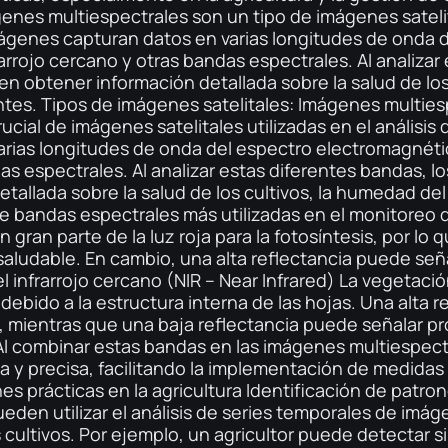
enes multiespectrales son un tipo de imágenes satelita
mágenes capturan datos en varias longitudes de onda 
frarrojo cercano y otras bandas espectrales. Al analizar
den obtener información detallada sobre la salud de lo
antes. Tipos de imágenes satelitales: Imágenes multie
ucial de imágenes satelitales utilizadas en el análisis
ias longitudes de onda del espectro electromagnético,
as espectrales. Al analizar estas diferentes bandas, los
allada sobre la salud de los cultivos, la humedad del 
re bandas espectrales más utilizadas en el monitoreo 
 gran parte de la luz roja para la fotosíntesis, por lo 
aludable. En cambio, una alta reflectancia puede seña
l infrarrojo cercano (NIR – Near Infrared) La vegetació
ebido a la estructura interna de las hojas. Una alta re
s, mientras que una baja reflectancia puede señalar p
. Al combinar estas bandas en las imágenes multiespec
y precisa, facilitando la implementación de medidas 
es prácticas en la agricultura Identificación de patro
pueden utilizar el análisis de series temporales de imág
s cultivos. Por ejemplo, un agricultor puede detectar s