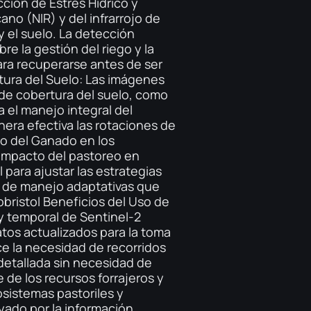
ción de Estrés Hídrico y
ano (NIR) y del infrarrojo de
y el suelo. La detección
e la gestión del riego y la
ara recuperarse antes de ser
tura del Suelo: Las imágenes
s de cobertura del suelo, como
a el manejo integral del
anera efectiva las rotaciones de
to del Ganado en los
 impacto del pastoreo en
l para ajustar las estrategias
s de manejo adaptativas que
obristol Beneficios del Uso de
 y temporal de Sentinel-2
atos actualizados para la toma
e la necesidad de recorridos
detallada sin necesidad de
e de los recursos forrajeros y
osistemas pastoriles y
yado por la información