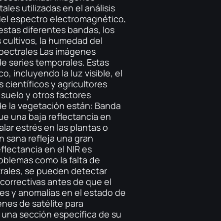
les utilizadas en el análisis
del espectro electromagnético,
 estas diferentes bandas, los
s cultivos, la humedad del
spectrales Las imágenes
 de series temporales. Estas
 incluyendo la luz visible, el
 científicos y agricultores
suelo y otros factores
de la vegetación están: Banda
que una baja reflectancia en
lar estrés en las plantas o
n sana refleja una gran
flectancia en el NIR es
roblemas como la falta de
trales, se pueden detectar
correctivas antes de que el
nes y anomalías en el estado de
enes de satélite para
i una sección específica de su