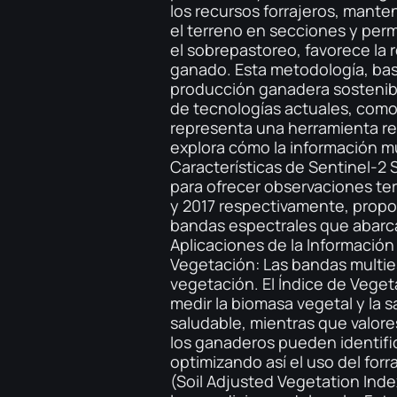
los recursos forrajeros, manten
el terreno en secciones y perm
el sobrepastoreo, favorece la 
ganado. Esta metodología, bas
producción ganadera sostenible
de tecnologías actuales, como 
representa una herramienta revo
explora cómo la información mu
Características de Sentinel-2 
para ofrecer observaciones ter
y 2017 respectivamente, propo
bandas espectrales que abarcan 
Aplicaciones de la Información
Vegetación: Las bandas multies
vegetación. El Índice de Veget
medir la biomasa vegetal y la s
saludable, mientras que valor
los ganaderos pueden identifi
optimizando así el uso del for
(Soil Adjusted Vegetation Inde