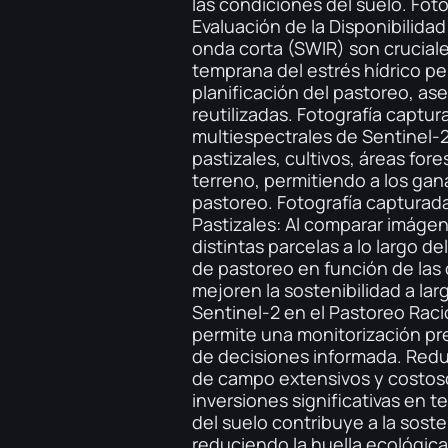
las condiciones del suelo. Fot
Evaluación de la Disponibilidad
onda corta (SWIR) son cruciale
temprana del estrés hídrico pe
planificación del pastoreo, as
reutilizadas. Fotografía captu
multiespectrales de Sentinel-2
pastizales, cultivos, áreas for
terreno, permitiendo a los gana
pastoreo. Fotografía capturada
Pastizales: Al comparar imáge
distintas parcelas a lo largo d
de pastoreo en función de las
mejoren la sostenibilidad a la
Sentinel-2 en el Pastoreo Racio
permite una monitorización pre
de decisiones informada. Redu
de campo extensivos y costoso
inversiones significativas en t
del suelo contribuye a la soste
reduciendo la huella ecológica