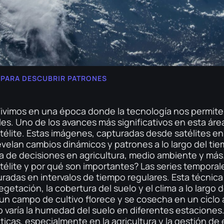
E PARA DESCUBRIR PATRONES
 Vivimos en una época donde la tecnología nos permite
s. Uno de los avances más significativos en esta área 
élite. Estas imágenes, capturadas desde satélites en
revelan cambios dinámicos y patrones a lo largo del t
ma de decisiones en agricultura, medio ambiente y más.
élite y por qué son importantes? Las series temporale
adas en intervalos de tiempo regulares. Esta técnic
tación, la cobertura del suelo y el clima a lo largo
n campo de cultivo florece y se cosecha en un ciclo 
 varía la humedad del suelo en diferentes estaciones.
icas, especialmente en la agricultura y la gestión d