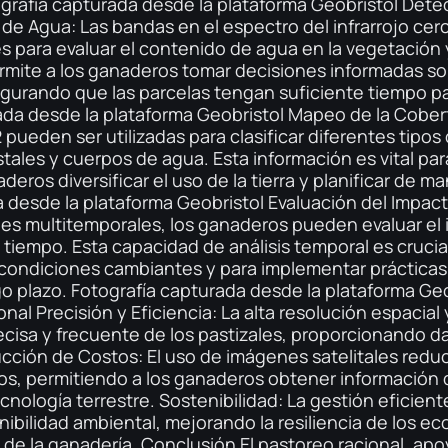
ografía capturada desde la plataforma Geobristol Detec
 de Agua: Las bandas en el espectro del infrarrojo cerc
s para evaluar el contenido de agua en la vegetación 
rmite a los ganaderos tomar decisiones informadas sobr
egurando que las parcelas tengan suficiente tiempo p
rada desde la plataforma Geobristol Mapeo de la Cober
 pueden ser utilizadas para clasificar diferentes tipo
estales y cuerpos de agua. Esta información es vital par
deros diversificar el uso de la tierra y planificar de m
 desde la plataforma Geobristol Evaluación del Impac
nes multitemporales, los ganaderos pueden evaluar el
el tiempo. Esta capacidad de análisis temporal es crucia
 condiciones cambiantes y para implementar práctica
rgo plazo. Fotografía capturada desde la plataforma Ge
nal Precisión y Eficiencia: La alta resolución espacial
cisa y frecuente de los pastizales, proporcionando d
cción de Costos: El uso de imágenes satelitales reduc
s, permitiendo a los ganaderos obtener información 
ecnología terrestre. Sostenibilidad: La gestión eficient
nibilidad ambiental, mejorando la resiliencia de los ec
 de la ganadería. Conclusión El pastoreo racional, apo