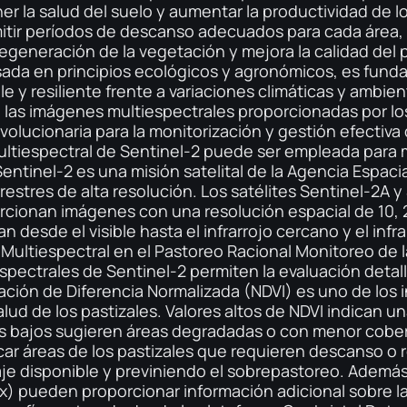
er la salud del suelo y aumentar la productividad de los
itir períodos de descanso adecuados para cada área, 
regeneración de la vegetación y mejora la calidad del 
ada en principios ecológicos y agronómicos, es funda
 y resiliente frente a variaciones climáticas y ambien
las imágenes multiespectrales proporcionadas por los
lucionaria para la monitorización y gestión efectiva d
ltiespectral de Sentinel-2 puede ser empleada para m
Sentinel-2 es una misión satelital de la Agencia Espac
restres de alta resolución. Los satélites Sentinel-2A 
rcionan imágenes con una resolución espacial de 10, 
desde el visible hasta el infrarrojo cercano y el infr
 Multiespectral en el Pastoreo Racional Monitoreo de l
pectrales de Sentinel-2 permiten la evaluación detall
ación de Diferencia Normalizada (NDVI) es uno de los 
alud de los pastizales. Valores altos de NDVI indican 
es bajos sugieren áreas degradadas o con menor cobert
car áreas de los pastizales que requieren descanso o 
raje disponible y previniendo el sobrepastoreo. Además
x) pueden proporcionar información adicional sobre la