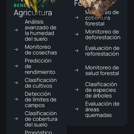
Forestales
BENEFICIOS
Agricultura
Monitoreo de
cobertura
Análisis
forestal
avanzado de
Monitoreo de
la humedad
deforestación
del suelo
Monitoreo
Evaluación de
de cosechas
reforestación
Predicción
de
Monitoreo de
rendimiento
salud forestal
Clasificación
Clasificación
de cultivos
de especies
Detección
de árboles
de límites de
Evaluación de
campos
áreas
Clasificación
quemadas
de cobertura
del suelo
Pronóstico