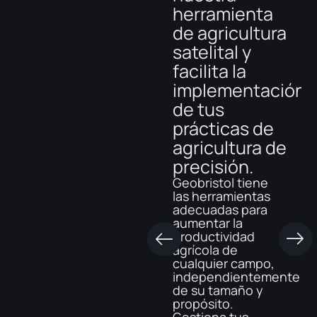
herramienta
optimiza las
a Datos
de agricultura
operaciones
Crudos,
satelital y
forestales.
Procesados y
facilita la
Controla la
Analizados
implementación
salud del
API (Interfaz de
Programación de
de tus
bosque,
Aplicaciones) es
prácticas de
compara
una herramienta
intermedia para
agricultura de
rodales antes
transmitir datos
precisión.
y después de
entre diversos
software mediante
la
Geobristol tiene
lenguajes de
las herramientas
deforestación,
programación.
adecuadas para
y más, todo
aumentar la
productividad
en un solo
agrícola de
lugar.
cualquier campo,
independientemente
Una herramienta
de su tamaño y
en línea integral
propósito.
para el monitoreo
Gestiona tus