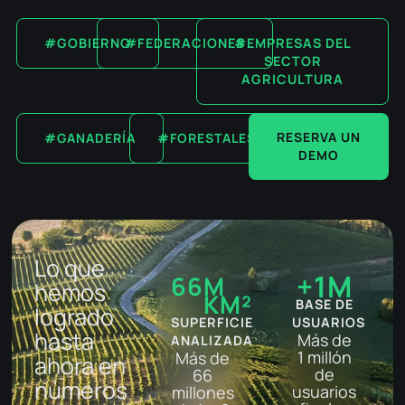
#GOBIERNO
#FEDERACIONES
#EMPRESAS DEL
SECTOR
AGRICULTURA
RESERVA UN
#GANADERÍA
#FORESTALES
DEMO
Lo que
+
1
M
66
M 
hemos
KM²
BASE DE
logrado
SUPERFICIE
USUARIOS​
hasta
Más de
ANALIZADA
1 millón
Más de
ahora en
de
66
números
usuarios
millones