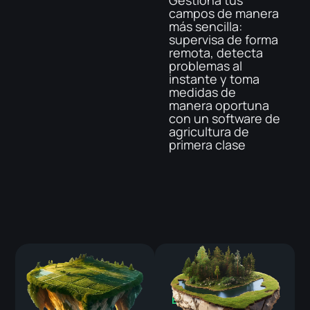
remoto de la
campos de manera
deforestación, la
más sencilla:
productividad
supervisa de forma
forestal y el estrés
remota, detecta
hídrico dentro de
problemas al
rodales forestales
instante y toma
individuales,
medidas de
equipada con un
manera oportuna
sistema
con un software de
conveniente de
agricultura de
notificaciones para
primera clase
la toma de
decisiones
oportuna y
altamente
efectiva.
BENEFICIOS