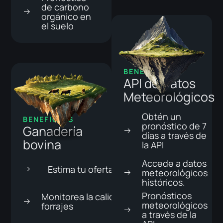
de carbono
orgánico en
el suelo
BENEFICIOS
API de Datos
Meteorológicos
Obtén un
BENEFICIOS
pronóstico de 7
Ganadería
días a través de
bovina
la API
Accede a datos
Estima tu oferta forrajera
meteorológicos
históricos.
Pronósticos
Monitorea la calidad de tus
meteorológicos
forrajes
a través de la