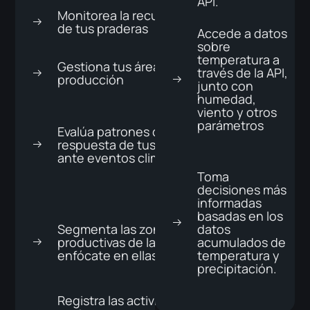
API.
Monitorea la recuperación
de tus praderas
Accede a datos
sobre
temperatura a
Gestiona tus áreas de
través de la API,
producción
junto con
humedad,
viento y otros
parámetros
Evalúa patrones de
respuesta de tus praderas
ante eventos climáticos
Toma
decisiones más
informadas
basadas en los
Segmenta las zonas menos
datos
productivas de la finca y
acumulados de
enfócate en ellas
temperatura y
precipitación.
Registra las actividades de