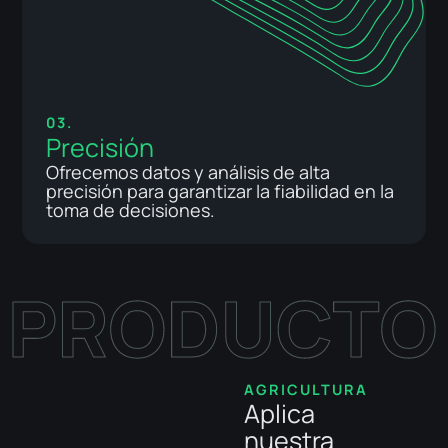
03.
Precisión
Ofrecemos datos y análisis de alta
precisión para garantizar la fiabilidad en la
toma de decisiones.
AGRICULTURA
FORESTALES
APIS
Aplica
Mitiga
Acceso
nuestra
riesgos y
Rápido y Fácil