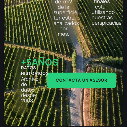
finales
de km2
están
de la
utilizando
superficie
nuestras
terrestre
perspicacias.
analizados
por
mes.
+
5
AÑOS
DATOS
HISTÓRICOS
Archivo
CONTACTA UN ASESOR
de
datos
desde
2008.