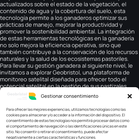
actualizados sobre el estado de la vegetación, el
contenido de agua y la cobertura del suelo, esta
tecnología permite a los ganaderos optimizar sus
prácticas de manejo, mejorar la productividad y
promover la sostenibilidad ambiental. La integración
de estas herramientas tecnológicas en la ganadería
no solo mejora la eficiencia operativa, sino que
también contribuye a la conservación de los recursos
naturales y la salud de los ecosistemas pastoriles.
Para llevar su gestión ganadera al siguiente nivel, le
invitamos a explorar Geobristol, una plataforma de
monitoreo satelital diseñada para ofrecer todo el
potencial satelital en la gestión de sus pastizales.
Con Geobristol, podrá tomar decisiones informadas y
Gestionar consentimiento
precisas, asegurando la salud y productividad de sus
tierras a largo plazo. Adopte la innovación y
Para ofrecer las mejores experiencias, utilizamos tecnologías como las
la sostenibilidad con Geobristol, y descubra cómo la
cookies para almacenar y/o acceder a la información del dispositivo. El
tecnología puede ser su mejor aliada
consentimiento de estas tecnologías nos permitirá procesar datos como
en productividad y sostenibilidad. Adopte la
el comportamiento de navegación o las identificaciones únicas en este
sitio. No consentir o retirar el consentimiento, puede afectar
tecnología satelital para un pastoreo racional y
negativamente a ciertas características y funciones.