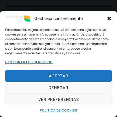
Geobristol ©2023 All Rights Reserved
Gestionar consentimiento
Terminos y Condiciones
Para ofrecer las mejores experiencias, utilizamos tecnologías como las
Politicas de Privacidad
cookies para almacenar y/o acceder a la información del dispositivo. El
consentimiento de estas tecnologías nos permitirá procesar datos como
el comportamiento de navegación o las identificaciones únicas en este
sitio. No consentir o retirar el consentimiento, puede afectar
negativamente a ciertas características y funciones.
GESTIONAR LOS SERVICIOS
ACEPTAR
DENEGAR
VER PREFERENCIAS
POLÍTICA DE COOKIES